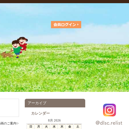
アーカイブ
カレンダー
8月 2026
動画のご案内✨️
日
月
火
水
木
金
土