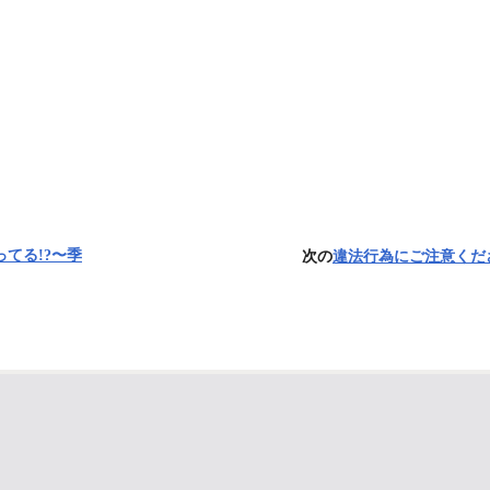
ってる!?〜季
次の
違法行為にご注意くださ