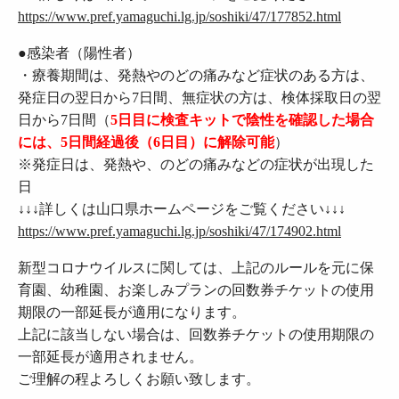
https://www.pref.yamaguchi.lg.jp/soshiki/47/177852.html
●
感染者（陽性者）
・療養期間は、発熱やのどの痛みなど症状のある方は、
発症日の翌日から7日間、無症状の方は、検体採取日の翌
日から7日間（
5日目に検査キットで陰性を確認した場合
には、5日間経過後（6日目）に解除可能
）
※発症日は、発熱や、のどの痛みなどの症状が出現した
日
↓↓↓詳しくは山口県ホームページをご覧ください↓↓↓
https://www.pref.yamaguchi.lg.jp/soshiki/47/174902.html
新型コロナウイルスに関しては、上記のルールを元に保
育園、幼稚園、お楽しみプランの回数券チケットの使用
期限の一部延長が適用になります。
上記に該当しない場合は、回数券チケットの使用期限の
一部延長が適用されません。
ご理解の程よろしくお願い致します。