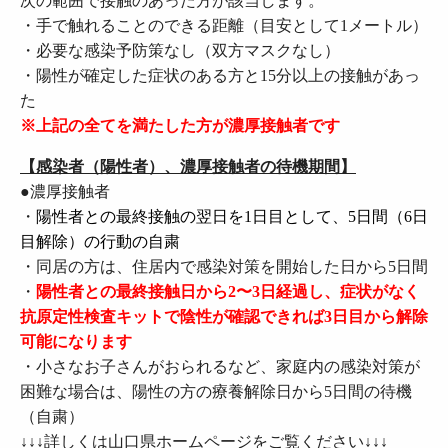
次の範囲で接触のあった方が該当します。
・手で触れることのできる距離（目安として1メートル）
・必要な感染予防策なし（双方マスクなし）
・陽性が確定した症状のある方と15分以上の接触があっ
た
※上記の全てを満たした方が濃厚接触者です
【感染者（陽性者）、濃厚接触者の待機期間】
●
濃厚接触者
・
陽性者との最終接触の翌日を1日目として、5日間（6日
目解除）の行動の自粛
・同居の方は、住居内で感染対策を開始した日から5日間
・
陽性者との最終接触日から2〜3日経過し、症状がなく
抗原定性検査キットで陰性が確認できれば3日目から解除
可能になります
・小さなお子さんがおられるなど、家庭内の感染対策が
困難な場合は、陽性の方の療養解除日から5日間の待機
（自粛）
↓↓↓詳しくは山口県ホームページをご覧ください↓↓↓