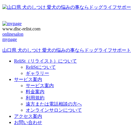
www.dlsc-relist.com
onlinesalon
mypage
山口県 犬のしつけ 愛犬の悩みの事ならドッグライフサポートセンタ
ReliSt（リライスト）について
ReliStについて
ギャラリー
サービス案内
サービス案内
料金案内
利用規約
遠方または電話相談の方へ
オンラインサロンについて
アクセス案内
お問い合わせ