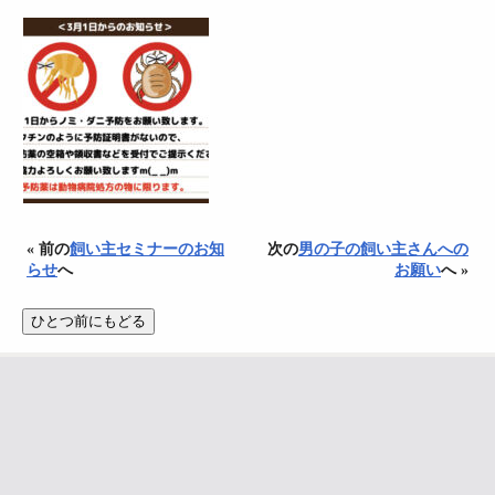
« 前の
飼い主セミナーのお知
次の
男の子の飼い主さんへの
らせ
へ
お願い
へ »