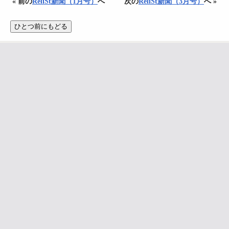
« 前の
ReliSt新聞（1月号）
へ
次の
ReliSt新聞（3月号）
へ »