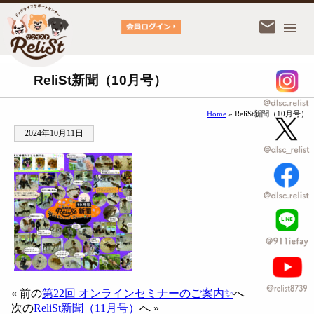
ReliSt新聞（10月号）
Home
» ReliSt新聞（10月号）
2024年10月11日
« 前の
第22回 オンラインセミナーのご案内✨
へ
次の
ReliSt新聞（11月号）
へ »